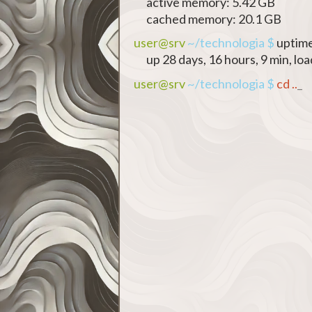
active memory: 5.42 GB
cached memory: 20.1 GB
user@srv
~/technologia $
uptim
up 28 days, 16 hours, 9 min, loa
user@srv
~/technologia $
cd ..
_