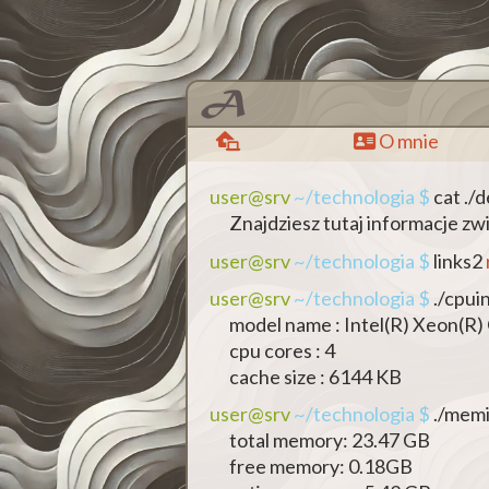
O mnie
user@srv
~/technologia $
cat ./
Znajdziesz tutaj informacje zwi
user@srv
~/technologia $
links2
user@srv
~/technologia $
./cpui
model name : Intel(R) Xeon(R
cpu cores : 4
cache size : 6144 KB
user@srv
~/technologia $
./memi
total memory: 23.47 GB
free memory: 0.18GB