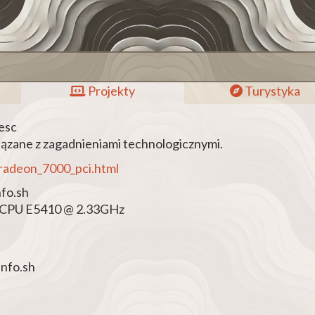
Projekty
Turystyka
desc
ązane z zagadnieniami technologicznymi.
radeon_7000_pci.html
nfo.sh
) CPU E5410 @ 2.33GHz
nfo.sh