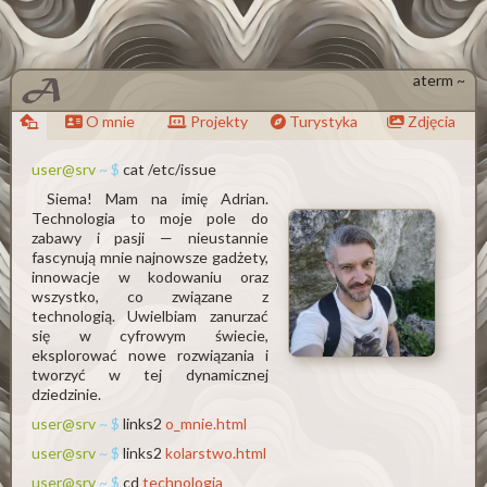
aterm ~
O mnie
Projekty
Turystyka
Zdjęcia
user@srv
~ $
cat /etc/issue
Siema! Mam na imię Adrian.
Technologia to moje pole do
zabawy i pasji — nieustannie
fascynują mnie najnowsze gadżety,
innowacje w kodowaniu oraz
wszystko, co związane z
technologią. Uwielbiam zanurzać
się w cyfrowym świecie,
eksplorować nowe rozwiązania i
tworzyć w tej dynamicznej
dziedzinie.
user@srv
~ $
links2
o_mnie.html
user@srv
~ $
links2
kolarstwo.html
user@srv
~ $
cd
technologia