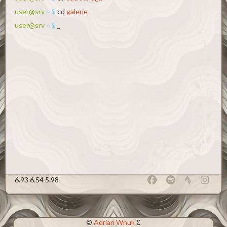
user@srv
~ $
cd
galerie
user@srv
~ $
_
6.93 6.54 5.98
©
Adrian Wnuk
Σ